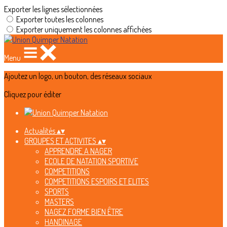
Exporter les lignes sélectionnées
Exporter toutes les colonnes
Exporter uniquement les colonnes affichées
Menu
Ajoutez un logo, un bouton, des réseaux sociaux
Cliquez pour éditer
Actualités
▴
▾
GROUPES ET ACTIVITES
▴
▾
APPRENDRE A NAGER
ECOLE DE NATATION SPORTIVE
COMPETITIONS
COMPETITIONS ESPOIRS ET ELITES
SPORTS
MASTERS
NAGEZ FORME BIEN ÊTRE
HANDINAGE