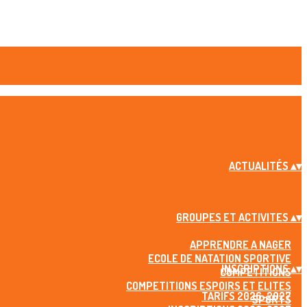
ACTUALITÉS
▴
▾
GROUPES ET ACTIVITES
▴
▾
APPRENDRE A NAGER
ECOLE DE NATATION SPORTIVE
INSCRIPTIONS
▴
▾
COMPETITIONS
COMPETITIONS ESPOIRS ET ELITES
TARIFS 2026-2027
SPORTS