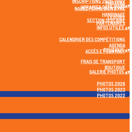
INSCRIPTIONS 2026-2027
MASTERS
LE CLUB
▴
▾
HORAIRES 2026-2027
NAGEZ FORME BIEN ÊTRE
HANDINAGE
L'ÉQUIPE
SECTION SCOLAIRE
PARTENAIRES
INFOS UTILES
▴
▾
CALENDRIER DES COMPÉTITIONS
AGENDA
BOUTIQUE
▴
▾
ACCÈS ET CONTACT
FRAIS DE TRANSPORT
BOUTIQUE
GALERIE PHOTOS
▴
▾
PHOTOS 2026
PHOTOS 2023
PHOTOS 2022