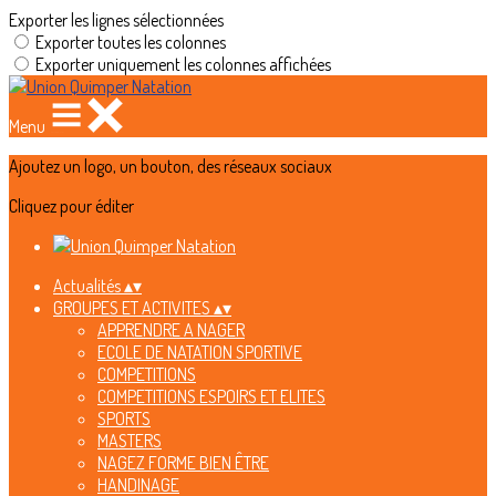
Exporter les lignes sélectionnées
Exporter toutes les colonnes
Exporter uniquement les colonnes affichées
Menu
Ajoutez un logo, un bouton, des réseaux sociaux
Cliquez pour éditer
Actualités
▴
▾
GROUPES ET ACTIVITES
▴
▾
APPRENDRE A NAGER
ECOLE DE NATATION SPORTIVE
COMPETITIONS
COMPETITIONS ESPOIRS ET ELITES
SPORTS
MASTERS
NAGEZ FORME BIEN ÊTRE
HANDINAGE