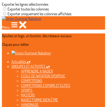
Exporter les lignes sélectionnées
Exporter toutes les colonnes
Exporter uniquement les colonnes affichées
Menu
Ajoutez un logo, un bouton, des réseaux sociaux
Cliquez pour éditer
Actualités
▴
▾
GROUPES ET ACTIVITES
▴
▾
APPRENDRE A NAGER
ECOLE DE NATATION SPORTIVE
COMPETITIONS
COMPETITIONS ESPOIRS ET ELITES
SPORTS
MASTERS
NAGEZ FORME BIEN ÊTRE
HANDINAGE