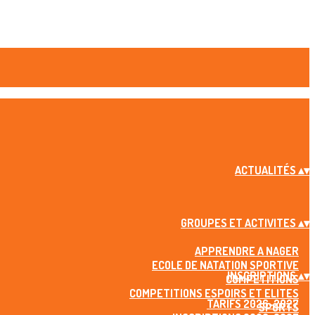
ACTUALITÉS
▴
▾
GROUPES ET ACTIVITES
▴
▾
APPRENDRE A NAGER
ECOLE DE NATATION SPORTIVE
INSCRIPTIONS
▴
▾
COMPETITIONS
COMPETITIONS ESPOIRS ET ELITES
TARIFS 2026-2027
SPORTS