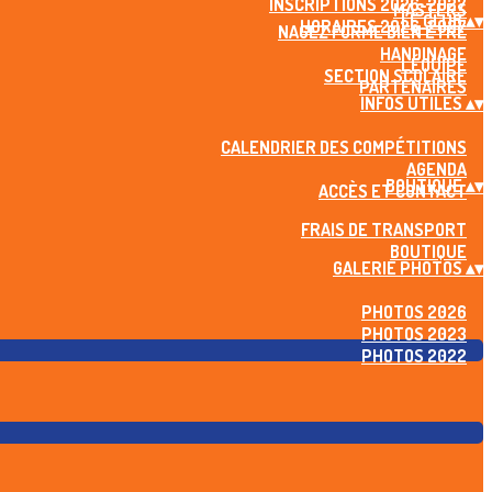
INSCRIPTIONS 2026-2027
MASTERS
LE CLUB
▴
▾
HORAIRES 2026-2027
NAGEZ FORME BIEN ÊTRE
HANDINAGE
L'ÉQUIPE
SECTION SCOLAIRE
PARTENAIRES
INFOS UTILES
▴
▾
CALENDRIER DES COMPÉTITIONS
AGENDA
BOUTIQUE
▴
▾
ACCÈS ET CONTACT
FRAIS DE TRANSPORT
BOUTIQUE
GALERIE PHOTOS
▴
▾
PHOTOS 2026
PHOTOS 2023
PHOTOS 2022