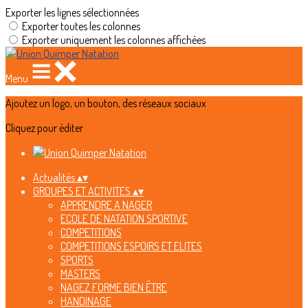
Exporter les lignes sélectionnées
Exporter toutes les colonnes
Exporter uniquement les colonnes affichées
Menu
Ajoutez un logo, un bouton, des réseaux sociaux
Cliquez pour éditer
Actualités
▴
▾
GROUPES ET ACTIVITES
▴
▾
APPRENDRE A NAGER
ECOLE DE NATATION SPORTIVE
COMPETITIONS
COMPETITIONS ESPOIRS ET ELITES
SPORTS
MASTERS
NAGEZ FORME BIEN ÊTRE
HANDINAGE