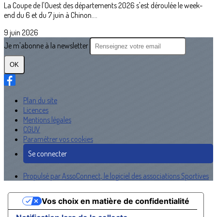
La Coupe de l'Ouest des départements 2026 s'est déroulée le week-
end du 6 et du 7 juin à Chinon....
9 juin 2026
Je m'abonne à la newsletter
OK
Plan du site
Licences
Mentions légales
CGUV
Paramétrer vos cookies
Se connecter
Propulsé par AssoConnect, le logiciel des associations Sportives
Vos choix en matière de confidentialité