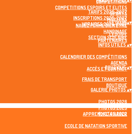
INSCRIPTIONS
▴
▾
COMPETITIONS
COMPETITIONS ESPOIRS ET ELITES
TARIFS 2026-2027
SPORTS
INSCRIPTIONS 2026-2027
MASTERS
LE CLUB
▴
▾
HORAIRES 2026-2027
NAGEZ FORME BIEN ÊTRE
HANDINAGE
L'ÉQUIPE
SECTION SCOLAIRE
PARTENAIRES
INFOS UTILES
▴
▾
CALENDRIER DES COMPÉTITIONS
AGENDA
BOUTIQUE
▴
▾
ACCÈS ET CONTACT
FRAIS DE TRANSPORT
BOUTIQUE
GALERIE PHOTOS
▴
▾
PHOTOS 2026
PHOTOS 2023
PHOTOS 2022
APPRENDRE A NAGER
ECOLE DE NATATION SPORTIVE